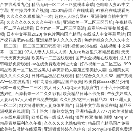
产在线观看九色
精品无码一区二区三区蜜桃李宗瑞
色噜噜人妻av中文
|
|
字幕
男生操男生国产视频
2020精品国产在现线看
91福利在线观看免
|
|
|
费
久久久久久狠狠综合一本
超碰人人综合网97
亚洲偷拍自拍中文字
|
|
|
幕
久久久久久久久久久午夜电影
亚洲欧美一区二区三区导航
午夜精品
|
|
|
一区二区在线观看
日本mm一区二区三区高清
寂寞的午夜完整版dj视
|
|
频
日本中文字幕2020
黄色片网站国产精品
在线成人中文字幕网站
国
|
|
|
|
产探花杏吧av在线
亚洲精品伊人久久久大香
色婷婷综合久久久久中文
|
|
一区二区
一区二区三区日韩高清
福利视频ae86在线
在线视频 中文字
|
|
|
幕 一区二区
97人人妻人人添人人澡
九九re热这里只有精品视频
天天
|
|
|
干天天爽天天插
欧美码一二三区线观看
国产大全视频在线观看
成人日
|
|
|
韩电影免费观看
av在线免费观看网址大全
好吊视频一区二区三区
999
|
|
|
精品欧美一区二区三区黑人
弄爽新婚人妻第五部美妙人妻
亚洲美女高
|
|
潮久久久久久久
日韩精品极品在线观看
精品综合久久久久88
国产黄桃
|
|
|
AV一区在线观看
日韩高清亚洲精品国产欧美
欧美裸体xxxxx极品少妇
|
|
|
日本一道免费一二三区
男人日女人鸡鸡天天视频官方
五十六十日本老
|
|
熟妇牲
石原莉奈一区二久久影视
欧美精品日韩不卡免费
午夜少妇成人
|
|
|
人妻av
97人人碰在线免费视频
久久机热/这里只有精品23
91亚洲人妻
|
|
|
一区二区
粗大挺进朋友人妻身体里国产
日韩中文字幕资源在线
精品亚
|
|
|
洲视频在线观看
五十路六十路熟女熟女
亚洲精品成人7777
欧美激情成
|
|
|
人在线免费观看
欧美日韩一级成人在线
激烈 痉挛 抽搐 潮喷 MP4
91
|
|
|
精品青草福利久久午夜
久久久久久老熟妇熟女
精品国产精品国产免费
|
|
|
欧美熟妇激情在线观看
亚洲狠狠婷婷久久综合
9lporny自拍视频免费观
|
|