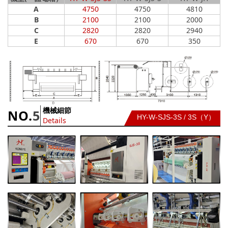
A
4750
4750
4810
B
2100
2100
2000
C
2820
2820
2940
E
670
670
350
機械細節
NO.
5
HY-W-SJS-3S / 3S
（Y）
Details