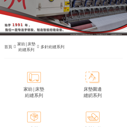
家紡|床墊
首頁
多針絎縫系列
絎縫系列
床墊圍邊
家紡|床墊
縫紉系列
絎縫系列