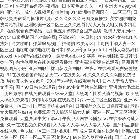
区三区
午夜精品婷婷午夜精品
日本黄色an久久一区
亚洲天堂ayay网
|
|
|
站
亚洲第一成年人视频网自拍偷拍
911欧洲精亚洲国产一二区三区
日
|
|
|
韩欧美免费看的惊悚片电影
久久久久久久岛国免费播放
美女啪啪啪免
|
|
费网站视频
亚洲欧美一区二区三区久久蜜臀
又大又黄又粗又爽少妇毛
|
|
片
在线观看免费精品一区
色五月婷婷综合国产在线
激情人妻系列av
|
|
|
av
91口爆吞精国产对白麻豆
亚洲av第一色日韩
chinese熟女熟妇1老
|
|
|
熟妇
男女啪啪自拍露脸视频
自拍偷拍 欧美专区
上司的丰满人妻一区二
|
|
|
区三区
啪啪啪啪啪啪啪啪啪日本
熟女乐部jukujoclub
日韩人妻熟妇精
|
|
|
品xxx
国内精品在线观看91
最新色在线中文字幕
丝袜制服欧美日韩另
|
|
|
类一区
内地伦理片在线免费观看播放
亚洲高清蜜臀在线观看
亚洲另类
|
|
|
视频图片小说
亚洲制服丝袜日韩欧美制服
午夜dj在线观看免费完整视
|
|
频
91在线观看国产精品
天堂av在线男女av
久久久久久久岛国免费播
|
|
|
放
男女真人牲交a伋片
99国产热视频在线观看首页
日本人妻偷人妻中
|
|
|
文字幕
国产97日韩在线观看
黄色av中文网站在线播放
亚洲熟女毛茸茸
|
|
|
上厕所尿尿
在线免费观看三级av天堂
大黑鸡巴性爱激情的视频
欧美黑
|
|
|
人a级免费观看
少妇喷水视频在线观看
好吊一区二区三区视频
亚洲av
|
|
|
免费视一区二区
国产高清丝袜av综合
日韩精品久久日日躁夜夜躁
老熟
|
|
|
女大屁股熟妇av
免费观看男人操逼的操女人的
亚洲一区二区三区视频
|
|
免费观看
天堂资源中文字幕av
午夜伊人网在线播放
av在线播放网址大
|
|
|
全
久一在线视频免费观看
人人妻人人妻av人人妻人人妻
国产精品剧情
|
|
|
在线视频
色屁屁一区二区三区视频国产
成人黄页面在线观看
亚洲av综
|
|
|
合第一区
国产一区二区三区浪潮Av
av在线久草蜜桃在线
国产自产拍
|
|
|