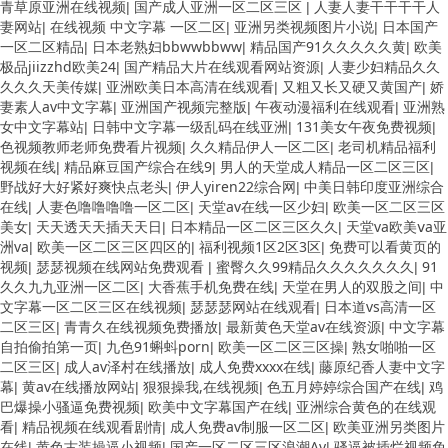
青草原亚洲在线视频
国产成人亚洲一区二区三区
人妻人妻干干干干人
|
|
妻网站
在线视频 中文字幕 一区二区
亚洲另类视频图片小说
日本国产
|
|
|
一区二区精品
日本老熟妇bbwwbbww
精品国产91久久久久久黄
欧美
|
|
|
极品jiizzhd欧美24
国产精品大片在线观看网站资源
人妻少妇精品久久
|
|
久久久天美传媒
亚洲欧美日本高清在线观看
又粗又长又硬又黄国产
娇
|
|
|
妻素人av中文字幕
亚洲国产视频完整版
午夜动漫福利在线观看
亚洲熟
|
|
|
女中文字幕站
日韩中文字幕一级乱码在线亚洲
131美女午夜免费视频
|
|
|
色视频教师老师免费看片视频
久久精品伊人一区二区
老司机精品福利
|
|
视频在线
精品麻豆国产综合在线9
男人的天堂成人精品一区二区三区
|
|
|
野战好大好紧好爽快点老头
伊人yiren22综合网
中美日韩印度亚洲综合
|
|
在线
人妻色噜噜噜噜一区二区
天堂av在线一区少妇
欧美一区二区三区
|
|
|
美女
天天透天天插天天日
日本精品一区二区三区久久
天堂va欧美ⅴa亚
|
|
|
洲va
欧美一区二区三区四区的
福利视频1区2区3区
免费可以看黄页的
|
|
|
视频
瑟瑟视频在线网站免费观看
蜜臀久久99精品久久久久久久久
91
|
|
|
久久九九亚洲一区二区
大香蕉手机免费在线
天堂在男人的双股之间
中
|
|
|
文字幕一区二区三区在线视频
瑟瑟瑟网站在线观看
日本道vs高清一区
|
|
二区三区
青青久在线视频免费播放
最新黄色天堂av在线资源
中文字幕
|
|
|
自拍偷拍第一页
九色91蝌蚪porn
欧美一区二区三区操
熟女啪啪一区
|
|
|
二区三区
成人av泽村在线播放
成人免费xxxx在线
藤原纪香人妻中文字
|
|
|
幕
黄av在线播放网站
狠狠操我,在线视频
色五月婷婷综合国产在线
鸡
|
|
|
|
巴爆操小骚逼免费视频
欧美中文字幕国产在线
亚洲综合黄色的在线观
|
|
看
精品视频在线观看剧情
成人免费av制服一区二区
欧美亚洲另类图片
|
|
|
在线
黄色古装操逼小视频
国产一区二区三区浪潮Av
骚逼被插烂视频免
|
|
|