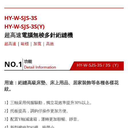
HY-W-SJS-3S
HY-W-SJS-3S(Y)
超高速
電腦無梭多針絎縫機
超高速
|
歐標
|
加寬
|
高效
功能
NO.1
HY-W-SJS-3S / 3S
（Y）
Detail Information
用途：絎縫高級床墊、床上用品、居家裝飾等各種各樣花
紋。
1】三軸采用伺服驅動，獨立花效率提升30%以上。
2】托板提高，調鉤仔操作更加方便。
3】配置Y軸減速箱，運轉更加順暢、靜音。
4】新型撥線架結構，噪聲小。