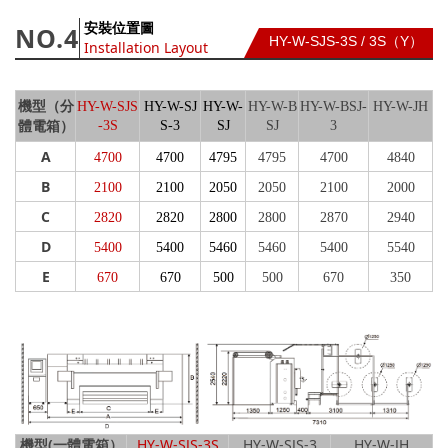
安裝位置圖
NO.4
HY-W-SJS-3S / 3S
（Y）
Installation Layout
機型（分
HY-W-SJS
HY-W-SJ
HY-W-
HY-W-B
HY-W-BSJ-
HY-W-JH
體電箱）
-3S
S-3
SJ
SJ
3
A
4700
4700
4795
4795
4700
4840
B
2100
2100
2050
2050
2100
2000
C
2820
2820
2800
2800
2870
2940
D
5400
5400
5460
5460
5400
5540
E
670
670
500
500
670
350
機型(一體電箱）
HY-W-SJS-3S
HY-W-SJS-3
HY-W-JH