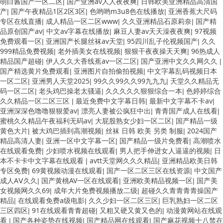
萌白酱国产一区二区
国产亚洲av人人夜夜爽
日韩欧美亚洲精品高清国
|
|
产
国产午夜精品1区2区3区
色哟哟m3u8色在线播放
亚洲香蕉大尺码
|
|
|
专区在线直播
成人精品一区二区www
久久亚洲精品石原莉奈
国产精
|
|
|
品原创国产av
中文av字幕在线播放
麻豆人妻av天天澡夜夜爽
97视频
|
|
|
免费观看一区
亚洲国产长腿丝袜av天堂
95四川乱子伦视频国产
久久
|
|
|
999精品免费视频
老外插美女在线视频
狠狠干夜夜操天天爽
96热成人
|
|
|
精品国产超碰
伊人久久大香线蕉av一区二区
国产亚洲中文久久网久久
|
|
|
国产精选黄片免费观看
亚洲图片自拍偷拍视频
中文字幕乱码视频日本
|
|
一区二区
亚洲男人天堂2025
99久久99久久99九九九
天堂久久精品无
|
|
|
码一区二区
老头鸡巴操老太骚逼
久久久久久狠狠综合一本
色婷婷综合
|
|
|
久久精品一区二区三区
最近免费中文字幕日韩
最新中文字幕不卡av
|
|
|
亚洲深深色噜噜狠狠爱av
漂亮人妻被公疯狂中出
青青国产成人在线看
|
|
|
蜜桃久久精品午夜福利无码av
大屁股熟女少妇一区二区
国产精品一级
|
|
黄色大片
被大鸡巴插到高潮视频
丝袜 日韩 欧美 另类 制服
2024国产
|
|
|
精品高清人妻
亚洲一区中文字幕一区
国产精品一级片免费看
高潮喷水
|
|
|
在线观看免费
少妇喷水视频在线观看
男人把手伸进女人逼逼的视频
日
|
|
|
本不卡卡中文字幕在线观看
avtt天堂网久久久精品
亚洲精品欧美日韩
|
|
专区免费
69黄视频动漫在线观看
国产一区二区三区在线资源
中文国产
|
|
|
成人AⅤ久久
国产黄桃AV一区在线观看
亚洲欧美精品视频一区
国产美
|
|
|
女视频网久久69
成年大片免费视频播放二级
超碰久久青青青青操国产
|
|
精品
在线观看免费a级电影
久久少妇一区二区三区
巨乳熟妇一区二区
|
|
|
三区四区
91在线观看青青超碰
又粗又硬又黄又色的
动漫黄网站在线观
|
|
|
看
国产各种姿势在线视频
国产精品网在线观看
国产麻花视频十八禁在
|
|
|