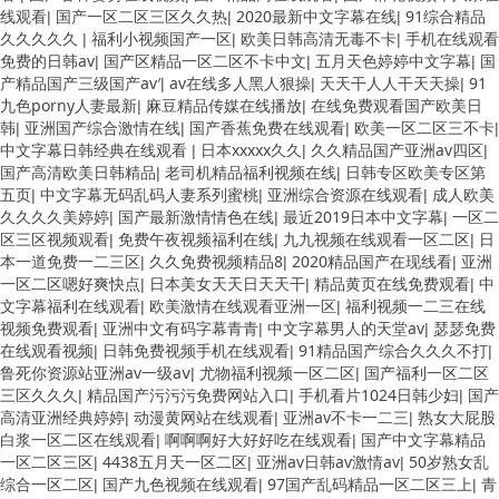
线观看
国产一区二区三区久久热
2020最新中文字幕在线
91综合精品
|
|
|
久久久久久
福利小视频国产一区
欧美日韩高清无毒不卡
手机在线观看
|
|
|
免费的日韩av
国产区精品一区二区不卡中文
五月天色婷婷中文字幕
国
|
|
|
产精品国产三级国产av′
av在线多人黑人狠操
天天干人人干天天操
91
|
|
|
九色porny人妻最新
麻豆精品传媒在线播放
在线免费观看国产欧美日
|
|
韩
亚洲国产综合激情在线
国产香蕉免费在线观看
欧美一区二区三不卡
|
|
|
|
中文字幕日韩经典在线观看
日本xxxxx久久
久久精品国产亚洲av四区
|
|
|
国产高清欧美日韩精品
老司机精品福利视频在线
日韩专区欧美专区第
|
|
五页
中文字幕无码乱码人妻系列蜜桃
亚洲综合资源在线观看
成人欧美
|
|
|
久久久久美婷婷
国产最新激情情色在线
最近2019日本中文字幕
一区二
|
|
|
区三区视频观看
免费午夜视频福利在线
九九视频在线观看一区二区
日
|
|
|
本一道免费一二三区
久久免费视频精品8
2020精品国产在现线看
亚洲
|
|
|
一区二区嗯好爽快点
日本美女天天日天天干
精品黄页在线免费观看
中
|
|
|
文字幕福利在线观看
欧美激情在线观看亚洲一区
福利视频一二三在线
|
|
视频免费观看
亚洲中文有码字幕青青
中文字幕男人的天堂av
瑟瑟免费
|
|
|
在线观看视频
日韩免费视频手机在线观看
91精品国产综合久久久不打
|
|
|
鲁死你资源站亚洲av一级aⅴ
尤物福利视频一区二区
国产福利一区二区
|
|
三区久久久
精品国产污污污免费网站入口
手机看片1024日韩少妇
国产
|
|
|
高清亚洲经典婷婷
动漫黄网站在线观看
亚洲av不卡一二三
熟女大屁股
|
|
|
白浆一区二区在线观看
啊啊啊好大好好吃在线观看
国产中文字幕精品
|
|
一区二区三区
4438五月天一区二区
亚洲av日韩av激情av
50岁熟女乱
|
|
|
综合一区二区
国产九色视频在线观看
97国产乱码精品一区二区三上
青
|
|
|