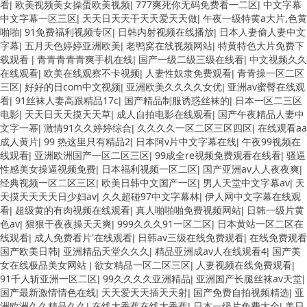
看
欧美视频美女操蛋欧美视频
777爽死你无码免费看一二区
中文字幕
|
|
|
中文字幕一区三区
天天日天天干天天爱天天做
午夜一级特黄a大片,色黄
|
|
啪啪
91免费福利视频专区
日韩内射视频在线播放
日本人妻偷人妻中文
|
|
|
字幕
五月天色婷婷亚洲欧美
老鸭窝在线视频网站
特黄特色大片免费下
|
|
|
载观看
青青青青青爽手机在线
国产一级二级三级在线看
中文视频久久
|
|
|
在线观看
欧美在线观察不卡视频
人妻性奴隶免费观看
青青操一区二区
|
|
|
三区
好好的日com中文视频
亚洲欧美久久久久女优
亚洲av蜜臀在线观
|
|
|
看
91丝袜人妻高跟精品17c
国产精品制服诱惑丝袜的
日本一区二三区
|
|
|
电影
天天日天天摸天天草
成人自拍电影在线观看
国产午夜精品人妻中
|
|
|
文字一幂
激情91久久婷婷综合
久久久久一区二区三区四区
在线观看aa
|
|
|
成人黄片
99 热这里只有精品2
日本阿v片中文字幕在线
午夜99视频在
|
|
|
线观看
亚洲欧洲国产一区二区三区
99成全re视频免费观看在线看
骚逼
|
|
|
性感美女操逼视频免费
日本福利视频一区二区
国产亚洲av人人夜夜爽
|
|
|
经典视频一区二区三区
欧美日韩中文国产一区
男人天堂中文字幕av
天
|
|
|
天摸天天天天日少妇av
久久超碰97中文字幕林
伊人网中文字幕在线观
|
|
看
超级黄的有肉视频在线观看
真人啪啪啪免费视频网站
日韩一级片黄
|
|
|
色av
狠狠干夜夜操天天爽
999久久久91一区二区
日本黄站一区二区在
|
|
|
线观看
成人免费看片'在线观看
日韩av三级在线免费观看
在线免费观看
|
|
|
国产欧美日韩
亚洲精品天堂久久久
精品亚洲成av人在线观看4
国产美
|
|
|
女在线极品美女网站
欲女精品一区二区三区
人妻视频在线免费观看
|
|
|
91千人斩亚洲一区二区
99久久久久亚洲精品
亚洲国产长腿丝袜av天堂
|
|
|
国产最新激情情色在线
天天爱天天插天天射
国产免费自拍视频精选
亚
|
|
|
洲欧洲久久精品久久
在线大香蕉在线大香蕉
日本一级片免费大全
美日
|
|
|