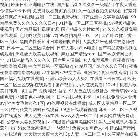
视频
欧美日韩亚洲电影在线
国产精品久久久久久一级精品
午夜大香蕉
|
|
|
你懂得不卡不卡
免费可以看黄页的视频
久一在线视频免费观看
好紧好
|
|
|
湿好爽好大A视频
亚洲一二三区免费视频
日韩亚洲中文字幕在线看
99
|
|
|
精品免费久久久久久久久日本
91精品一区二区三区蜜桃
97视频精品免
|
|
费观看
国产精品福利视频资源
国产精品久久性欧美
91久久久视频免费
|
|
|
在线观看
色哟哟欧美日韩17c
99偷拍精品一区二区
国产呻吟揉丰满一
|
|
|
区三六区
黑阴户性爱茸茸日本老妇阴户性
人妻少妇米仓穗香被恩师侵
|
|
犯
日本一区二区三区综合网
日韩人妻少妇av电影
国产精品资源视频在
|
|
|
线观看
黑粗硬大欧美在线视频
麻豆国产精品com
国产av剧情网址大
|
|
|
全
91综合精品久久久久久
国产男人猛躁进女人免费观看
夜夜夜夜噜
|
|
|
噜噜噜噜视频
中文字幕第一区高清av
91精品国产综合久久久不打
夜夜
|
|
|
夜夜噜噜噜噜噜视频
77字幕网77中文字幕
亚洲综合资源在线观看
日本
|
|
|
国产福利视频在线观看
亚洲va欧美va人人爽2
在线看不卡日本av
欧美
|
|
|
一区二区三区视频在线观看
国产视频污污污在线观看
1024手机看片欧
|
|
美日韩第一页
国产 视频 精品 自拍
91九色在线视频播放
青青草原av在
|
|
|
线免费
亚洲黄色小视频网址
日本在线视频不卡一区
在线免费成人亚洲
|
|
|
av
性美女毛片久久a区
91伦理视频在线播放
成人区人妻精品一区二区
|
|
|
三区
很污很黄的网站在线观看
69热在线观看视频
麻豆一区二区三区视
|
|
|
频在线播放
成人免费xxxx在线
www人妻一区二区
黄页网在线免费观
|
|
|
看
公交车人妻免费视频
av制服国产丝袜黑丝网站
黑人上司魅惑人妻森
|
|
|
萤2中出
男女做受高潮毛片一级野外
免费大香蕉伊人av
精品国产污网
|
|
|
址在线观看
天天操天天摸天天添
3p人妻一区二区三区
久草精品在线观
|
|
|