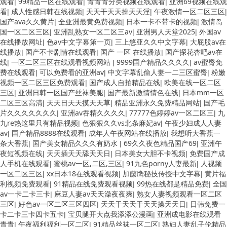
观看
99精品一区在线观看
青青青分类视频在线观看
亚洲69视频在线观
|
|
|
看
成人性感日韩在线视频
天天干天天操天天淫
午夜激情一区二区三区
|
|
|
|
国产ava久久黄片
全亚洲最黄免费视频
日本一卡不带卡的视频
激情岛
|
|
|
国一区二区三区
亚洲乱熟女一区二区三av
亚洲男人天堂2025
外国av
|
|
|
在线播放网址
色av中文字幕第一页
三上悠亚久久中文字幕
大屁股av在
|
|
|
线播放
国产不卡剧情在线观看
国产 一区 在线播放
国产探花杏吧av在
|
|
|
线
一区二区三区在线观看视频网站
9999国产精品久久久久
av蜜臀免
|
|
|
费在线观看
可以免费看的亚洲av
中文字幕乱偷人妻一二三区蜜臀
粉嫩
|
|
|
视频一区二区三区免费观看
国产成人自拍精品在线
欧美在线一区二区
|
|
三区
亚洲日韩一区国产丝袜美腿
国产最新激情情色在线
日本mm一区
|
|
|
二区三区高清
天天日天天摸天天草
精品亚洲永久免费精品网站
国产毛
|
|
|
片久久久久久久久
亚洲av吞精久久久久
77777色婷婷av一区二区三
九
|
|
|
九re热这里只有精品视频
色狠狠久久vs北条麻妃av
午夜少妇成人人妻
|
|
av
国产精品8888在线观看
成年人午夜网站在线播放
我想听大香蕉一
|
|
|
条大香蕉
国产美女精品久久久有奶水
69久久夜色精品国产69
亚洲午
|
|
|
夜短视频在线
天天插天天舔天天日
日本美女大胆不卡视频
免费国产成
|
|
|
人手机在线观看
蜜桃av一区,二区,三区
91九色porny人妻最新
人视频
|
|
|
一区二区三区
xx日本18在线观看视频
加藤鹰秘技传授中文字幕
黄片福
|
|
|
利视频免费观看
91精品在线免费观看视频
99热在线都是精品免费
全国
|
|
|
av一卡二卡三卡
麻豆人妻av天天澡夜夜爽
熟女人妻视频观看一区二区
|
|
三区
好色av一区二区三区四区
天天干天天干天天操天天日
日韩免费一
|
|
|
卡二卡三卡四卡五卡
宝贝腿开大点我添添公漫画
亚洲成电影在线观看
|
|
青青
午夜福利福利一区二区
91精品丝袜一区二区
熟妇人妻乱子伦精品
|
|
|