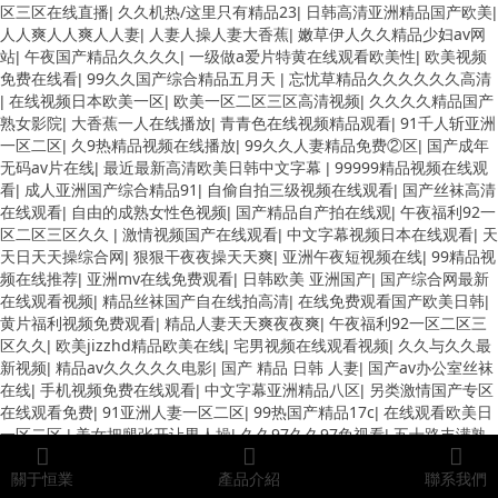
区三区在线直播
久久机热/这里只有精品23
日韩高清亚洲精品国产欧美
|
|
|
人人爽人人爽人人妻
人妻人操人妻大香蕉
嫩草伊人久久精品少妇av网
|
|
站
午夜国产精品久久久久
一级做a爱片特黄在线观看欧美性
欧美视频
|
|
|
免费在线看
99久久国产综合精品五月天
忘忧草精品久久久久久久高清
|
|
在线视频日本欧美一区
欧美一区二区三区高清视频
久久久久精品国产
|
|
|
熟女影院
大香蕉一人在线播放
青青色在线视频精品观看
91千人斩亚洲
|
|
|
一区二区
久9热精品视频在线播放
99久久人妻精品免费②区
国产成年
|
|
|
无码av片在线
最近最新高清欧美日韩中文字幕
99999精品视频在线观
|
|
看
成人亚洲国产综合精品91
自偷自拍三级视频在线观看
国产丝袜高清
|
|
|
在线观看
自由的成熟女性色视频
国产精品自产拍在线观
午夜福利92一
|
|
|
区二区三区久久
激情视频国产在线观看
中文字幕视频日本在线观看
天
|
|
|
天日天天操综合网
狠狠干夜夜操天天爽
亚洲午夜短视频在线
99精品视
|
|
|
频在线推荐
亚洲mv在线免费观看
日韩欧美 亚洲国产
国产综合网最新
|
|
|
在线观看视频
精品丝袜国产自在线拍高清
在线免费观看国产欧美日韩
|
|
|
黄片福利视频免费观看
精品人妻天天爽夜夜爽
午夜福利92一区二区三
|
|
区久久
欧美jizzhd精品欧美在线
宅男视频在线观看视频
久久与久久最
|
|
|
新视频
精品av久久久久久电影
国产 精品 日韩 人妻
国产av办公室丝袜
|
|
|
在线
手机视频免费在线观看
中文字幕亚洲精品八区
另类激情国产专区
|
|
|
在线观看免费
91亚洲人妻一区二区
99热国产精品17c
在线观看欧美日
|
|
|
一区二区
美女把腿张开让男人操
久久97久久97免视看
五十路丰满熟
|
|
|
女 av
最近最新中文字幕资源在线
亚洲 欧美视频在线
国产女人AAA级
|
|
|
久久久级
關于恒業
91:久久久久久久久久
產品介紹
7799精品视频免费观看
亚洲熟女人妻
聯系我們
|
|
|