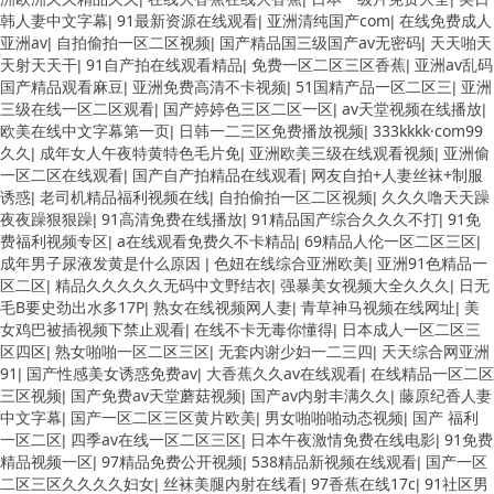
韩人妻中文字幕
91最新资源在线观看
亚洲清纯国产com
在线免费成人
|
|
|
亚洲av
自拍偷拍一区二区视频
国产精品国三级国产av无密码
天天啪天
|
|
|
天射天天干
91自产拍在线观看精品
免费一区二区三区香蕉
亚洲av乱码
|
|
|
国产精品观看麻豆
亚洲免费高清不卡视频
51国精产品一区二区三
亚洲
|
|
|
三级在线一区二区观看
国产婷婷色三区二区一区
av天堂视频在线播放
|
|
|
欧美在线中文字幕第一页
日韩一二三区免费播放视频
333kkkk·com99
|
|
久久
成年女人午夜特黄特色毛片免
亚洲欧美三级在线观看视频
亚洲偷
|
|
|
一区二区在线观看
国产自产拍精品在线观看
网友自拍+人妻丝袜+制服
|
|
诱惑
老司机精品福利视频在线
自拍偷拍一区二区视频
久久久噜天天躁
|
|
|
夜夜躁狠狠躁
91高清免费在线播放
91精品国产综合久久久不打
91免
|
|
|
费福利视频专区
a在线观看免费久不卡精品
69精品人伦一区二区三区
|
|
|
成年男子尿液发黄是什么原因
色妞在线综合亚洲欧美
亚洲91色精品一
|
|
区二区
精品久久久久久无码中文野结衣
强暴美女视频大全久久久
日无
|
|
|
毛B要史劲出水多17P
熟女在线视频网人妻
青草神马视频在线网址
美
|
|
|
女鸡巴被插视频下禁止观看
在线不卡无毒你懂得
日本成人一区二区三
|
|
区四区
熟女啪啪一区二区三区
无套内谢少妇一二三四
天天综合网亚洲
|
|
|
91
国产性感美女诱惑免费av
大香蕉久久av在线观看
在线精品一区二区
|
|
|
三区视频
国产免费av天堂蘑菇视频
国产av内射丰满久久
藤原纪香人妻
|
|
|
中文字幕
国产一区二区三区黄片欧美
男女啪啪啪动态视频
国产 福利
|
|
|
一区二区
四季av在线一区二区三区
日本午夜激情免费在线电影
91免费
|
|
|
精品视频一区
97精品免费公开视频
538精品新视频在线观看
国产一区
|
|
|
二区三区久久久久妇女
丝袜美腿内射在线看
97香蕉在线17c
91社区男
|
|
|