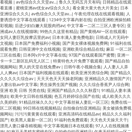
看视频
av色综合久久天堂av…
鲁久久无码五月天有码
日韩精品在线观
|
|
|
看直播
蜜桃亚洲av优女av综合久久久
看全黄大黄大色大片美女
日本
|
|
|
亚洲综合久久久
av色综合久久天堂av…
午夜伦理在线在线观看视频
人
|
|
|
妻诱惑中文字幕在线观看
1234中文字幕内射在线
自拍亚洲欧洲操拍精
|
|
彩视频
后进少妇白嫩大屁股肉裆av
中文字幕一二区二三区人妻专区
亚
|
|
|
洲成av人在线视猫咪
99热久久这里有精品
国产黄桃AV一区在线观看
|
|
|
女同人妻巨乳按摩店里的av
日本丰满人妻免费电影
日韩成人片无码中
|
|
文视频
日本国产免费福利小视频
国产美女裸体视频免费网
91福利在线
|
|
|
观看免费
日韩亚洲中文在线视频
亚洲欧美综合精品在线
麻豆 一区二区
|
|
|
三区在线看
日本阿v片中文字幕在线
97国产在线观看国产蜜臀
亚洲一
|
|
|
卡一卡二新区乱码无人区二
特黄特色大片免费下载观看
国产精品自拍
|
|
视频网站
男人的天堂在线免费av
日韩午夜小视频合集
人人妻人人弄
|
|
|
人人爽av
日本国产福利视频在线观看
欧美亚洲另类综合网
国产精品久
|
|
|
久久久久久综合av
天天天色天天天操老阿姨
亚洲精品久久激情国产片
|
|
|
人妻出轨av中文字幕
男生操男生国产视频
久久久综合香蕉尹人综合网
|
|
|
亚洲 欧美 日韩 另类在线
亚洲国产精品久久久久秋霞1
91精品人妻丰满
|
|
熟妇
欧美中文日韩在线视频
色五月婷婷综合国产在线
成人欧美久久久
|
|
|
久美婷婷
91精品丝袜久久久
中文字幕丝袜人妻乱一区三区
免费在线一
|
|
|
区二区视频
99日韩在线视频精品
自拍偷自怕亚洲精品
美女被插免费视
|
|
|
频网站
污污污黄黄黄在线观看
亚洲高清码在线精品av
精品久久久福利
|
|
|
国产
欧美黑人最新一区二区
91福利色免费观看
天天色天天操天天干
|
|
|
|
漂亮人妻口爆吞精视频
中文字幕视频日本在线观看
97人人在线视频播
|
|
放
91麻豆天美精东蜜桃专区
自拍偷自怕亚洲精品
午夜无码精品一区二
|
|
|