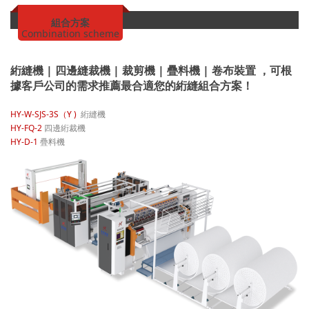
組合方案
Combination scheme
絎縫機
| 四邊縫裁機 | 裁剪機 | 疊料機 | 卷布裝置 ，可根
據客戶公司的需求推薦最合適您的絎縫組合方案！
HY-W-SJS-3S（Y )
絎縫機
HY-FQ-2
四邊絎裁機
HY-D-1
疊料機