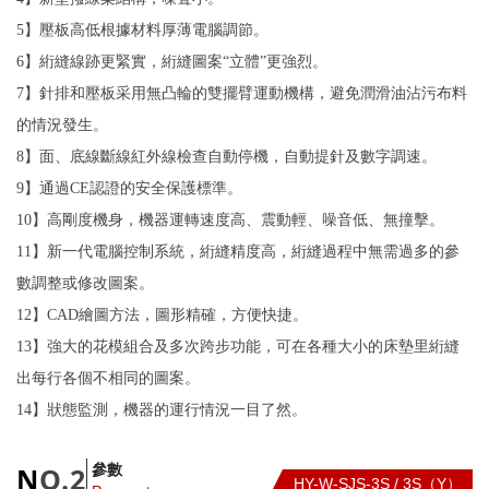
5】壓板高低根據材料厚薄電腦調節。
6】絎縫線跡更緊實，絎縫圖案“立體”更強烈。
7】針排和壓板采用無凸輪的雙擺臂運動機構，避免潤滑油沾污布料
的情況發生。
8】面、底線斷線紅外線檢查自動停機，自動提針及數字調速。
9】通過CE認證的安全保護標準。
10】高剛度機身，機器運轉速度高、震動輕、噪音低、無撞擊。
11】新一代電腦控制系統，絎縫精度高，絎縫過程中無需過多的參
數調整或修改圖案。
12】CAD繪圖方法，圖形精確，方便快捷。
13】強大的花模組合及多次跨步功能，可在各種大小的床墊里絎縫
出每行各個不相同的圖案。
14】狀態監測，機器的運行情況一目了然。
參數
N
O.2
HY-W-SJS-3S / 3S
（Y）