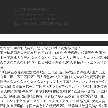
東莞市恒業機械有限公司
hengye@hengyejixie.com
0769-22264807 / 22291362
廣東省東莞市東城區溫塘溫增路16號
粵ICP備000000000號
感谢您访问我们的网站，您可能还对以下资源感兴趣：
国产精品国产自产拍在线,制服丝袜 91在线,免费观看在线观看免费,国产
中文字幕成人在线,久久久久久久中文网,久久人人爽人人人人,久久精品99
久久久久久久久翻译,国产欧美另类亚洲欧美,91人妻精品一区二区三区九
色
18视频在线免费播放
欧美1区 2区 3区
亚洲av最新资源在线
国产无套
|
|
|
白浆一区二区三区四区
男人天堂av中文字幕
狼人av在线免费观看
青
|
|
|
娱乐久久久久久久久久久久久久
人妻中文字幕乱人伦
97人人碰在线免
|
|
费视频
青娱乐日韩一区二区三区四区
国产成年人性生活视频
亚洲综合
|
|
|
资源在线观看
午夜老司机福利视频在线观看
911欧洲精亚洲国产一二区
|
|
三区
超碰国产亚洲精品免费
青青国产成人在线看
富婆按摩高潮一区二
|
|
|
区三区91
中文字幕99精品一区
久久久久久久久91精品视频
女同人妻
|
|
|
巨乳按摩店里的av
国产黄色片在线观看网站
玩弄饥渴放荡美熟妇岳
国
|
|
|