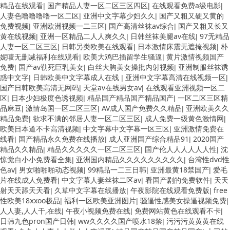
精品在线观看
国产精品人妻一区二区三区四区
在线观看免费a级电影
|
|
|
人妻色噜噜噜噜一区二区
亚洲中文字幕少妇久久
国产又粗又硬又黄的
|
|
免费视频
亚洲欧洲视频一二三区
国产高清丝袜av综合
国产又粗又长又
|
|
|
黄在线视频
亚洲一区精品二人人爽久久
日韩丝袜美腿av在线
97无精品
|
|
|
人妻一区二区三区
日韩另类欧美在线观看
日本激情床震无遮掩视频
朴
|
|
|
妮唛无删减福利在线观看
欧美大鸡巴插留学生骚逼
黄片激情视频国产
|
|
免费
国产av勒死巨乳美女
白丝大胸美女操批内射视频
亚洲制服丝袜诱
|
|
|
惑中文字
日韩欧美中文字幕成人在线
亚洲中文字幕高清在线视频一区
|
|
|
国产日韩欧美高清无网码
天堂av在线男女av
在线观看亚洲视频一区二
|
|
区
日本少妇极度色诱视频
精品国产精品国产精品国产
一区二区三区精
|
|
|
品麻豆
激情岛国一区二区三区
AV成人国产免费久久精品
亚洲欧美久久
|
|
|
精品免费
欲求不满的邻居人妻一区二区三区
成人免费一级黄色激情网
|
|
|
欧美日本道不卡高清视频
中文字幕中文字幕一区三区
亚洲激情免费在
|
|
线看
国产精品永久免费在线播放
成人亚洲国产综合精品91
2020国产
|
|
|
精品久久精品
精品久久久久久一区二区三区
国产伦人人人人人人性
沈
|
|
|
惊觉白小小免费看全集
亚洲国内精品久久久久久久久久久
台湾性dvd性
|
|
色av
男女啪啪啪动态视频
99精品一二三日韩
亚洲最黄18禁国产
爱毛
|
|
|
|
片在线成人免费看
中文字幕人妻丝袜二区av
看国产剧的免费软件
天天
|
|
|
射天天舔天天看
久草中文字幕在线播放
午夜影院在线观看免费版
free
|
|
|
性欧美18ⅹxoo极品
福利一区欧美亚洲图片
骚逼性感美女操逼视频免费
|
|
|
人人妻,人人干,在线
午夜小视频免费在线
免费网站黄色在线观看不卡
|
|
|
日韩九色pron国产日韩
ww久久久久国产喷水18禁
污污污黄黄黄在线
|
|