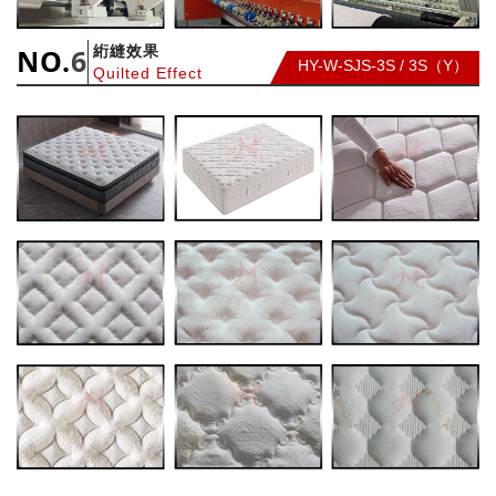
絎縫效果
NO.
6
HY-W-SJS-3S / 3S
（Y）
Quilted Effect