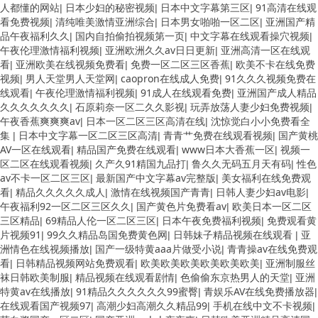
人都懂的网站
日本少妇的秘密视频
日本中文字幕第三区
91高清在线观
|
|
|
看免费视频
清纯唯美激情亚洲综合
日本男女啪啪一区二区
亚洲国产精
|
|
|
品午夜福利久久
国内自拍偷拍视频第一页
中文字幕在线观看操穴视频
|
|
|
午夜伦理激情福利视频
亚洲欧洲久久av日日更新
亚洲高清一区在线观
|
|
看
亚洲欧美在线视频免费看
免费一区二区三区香蕉
欧美不卡在线免费
|
|
|
视频
男人天堂男人天堂网
caopron在线成人免费
91久久久视频免费在
|
|
|
线观看
午夜伦理激情福利视频
91成人在线观看免费
亚洲国产成人精品
|
|
|
久久久久久久久
石原莉奈一区二久久影视
玩弄放荡人妻少妇免费视频
|
|
|
午夜香蕉爽爽爽av
日本一区二区三区高清在线
沈惊觉白小小免费看全
|
|
集
日本中文字幕一区二区三区高清
青青艹免费在线观看视频
国产黄桃
|
|
|
AV一区在线观看
精品国产免费在线观看
www日本大香蕉一区
视频一
|
|
|
区二区在线观看视频
久产久91精国九品打
鲁久久无码五月天有码
性色
|
|
|
av不卡一区二区三区
最新国产中文字幕av完整版
美女福利在线免费观
|
|
看
精品久久久久久成人
激情在线视频国产青青
日韩人妻少妇av电影
|
|
|
|
午夜福利92一区二区三区久久
国产黄色片免费看av
欧美日本一区二区
|
|
三区精品
69精品人伦一区二区三区
日本午夜免费福利视频
免费观看黄
|
|
|
片视频91
99久久精品岛国免费黄色网
日韩妹子精品视频在线观看
亚
|
|
|
洲情色在线视频播放
国产一级特黄aaa片做受小说
青青操av在线免费观
|
|
看
日韩精品视频网站免费观看
欧美欧美欧美欧美欧美欧美
亚洲制服丝
|
|
|
袜日韩欧美制服
精品视频在线观看剧情
色偷偷东京热男人的天堂
亚洲
|
|
|
特黄av在线播放
91精品久久久久久久99蜜臀
青娱乐AV在线免费播放器
|
|
|
在线观看国产视频97
高潮少妇高潮久久精品99
手机在线中文不卡视频
|
|
|