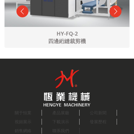
HY-QG-6 / 6B / 6L
電腦自動裁剪機
關于恒業
產品展廳
公司新聞
視頻展示
下載演示
發展歷程
銷售網絡
聯系我們