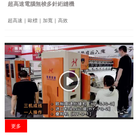
超高速電腦無梭多針絎縫機
超高速 | 歐標 | 加寬 | 高效
更多