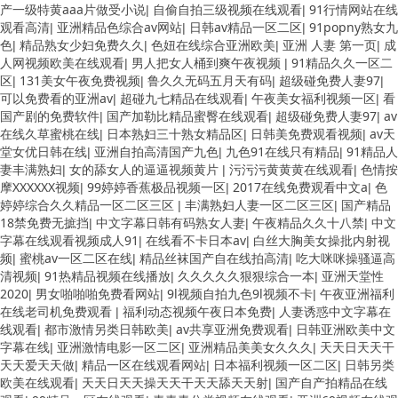
产一级特黄aaa片做受小说
自偷自拍三级视频在线观看
91行情网站在线
|
|
观看高清
亚洲精品色综合av网站
日韩av精品一区二区
91popny熟女九
|
|
|
色
精品熟女少妇免费久久
色妞在线综合亚洲欧美
亚洲 人妻 第一页
成
|
|
|
|
人网视频欧美在线观看
男人把女人桶到爽午夜视频
91精品久久一区二
|
|
区
131美女午夜免费视频
鲁久久无码五月天有码
超级碰免费人妻97
|
|
|
|
可以免费看的亚洲av
超碰九七精品在线观看
午夜美女福利视频一区
看
|
|
|
国产剧的免费软件
国产加勒比精品蜜臀在线观看
超级碰免费人妻97
av
|
|
|
在线久草蜜桃在线
日本熟妇三十熟女精品区
日韩美免费观看视频
av天
|
|
|
堂女优日韩在线
亚洲自拍高清国产九色
九色91在线只有精品
91精品人
|
|
|
妻丰满熟妇
女的舔女人的逼逼视频黄片
污污污黄黄黄在线观看
色情按
|
|
|
摩XXXXXX视频
99婷婷香蕉极品视频一区
2017在线免费观看中文a
色
|
|
|
婷婷综合久久精品一区二区三区
丰满熟妇人妻一区二区三区
国产精品
|
|
18禁免费无摭挡
中文字幕日韩有码熟女人妻
午夜精品久久十八禁
中文
|
|
|
字幕在线观看视频成人91
在线看不卡日本av
白丝大胸美女操批内射视
|
|
频
蜜桃av一区二区在线
精品丝袜国产自在线拍高清
吃大咪咪操骚逼高
|
|
|
清视频
91热精品视频在线播放
久久久久久狠狠综合一本
亚洲天堂性
|
|
|
2020
男女啪啪啪免费看网站
9l视频自拍九色9l视频不卡
午夜亚洲福利
|
|
|
在线老司机免费观看
福利动态视频午夜日本免费
人妻诱惑中文字幕在
|
|
线观看
都市激情另类日韩欧美
av共享亚洲免费观看
日韩亚洲欧美中文
|
|
|
字幕在线
亚洲激情电影一区二区
亚洲精品美美女久久久
天天日天天干
|
|
|
天天爱天天做
精品一区在线观看网站
日本福利视频一区二区
日韩另类
|
|
|
欧美在线观看
天天日天天操天天干天天舔天天射
国产自产拍精品在线
|
|