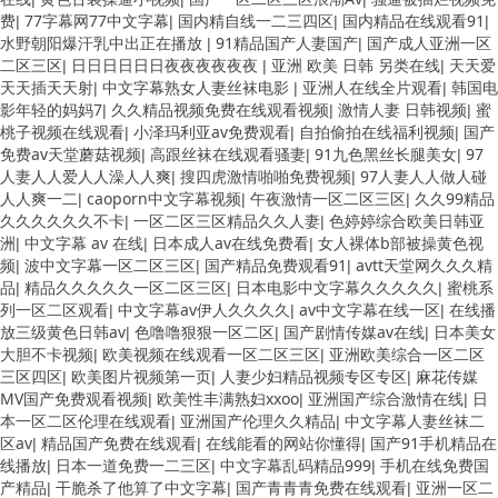
费
77字幕网77中文字幕
国内精自线一二三四区
国内精品在线观看91
|
|
|
|
水野朝阳爆汗乳中出正在播放
91精品国产人妻国产
国产成人亚洲一区
|
|
二区三区
日日日日日日夜夜夜夜夜夜
亚洲 欧美 日韩 另类在线
天天爱
|
|
|
天天插天天射
中文字幕熟女人妻丝袜电影
亚洲人在线全片观看
韩国电
|
|
|
影年轻的妈妈7
久久精品视频免费在线观看视频
激情人妻 日韩视频
蜜
|
|
|
桃子视频在线观看
小泽玛利亚av免费观看
自拍偷拍在线福利视频
国产
|
|
|
免费av天堂蘑菇视频
高跟丝袜在线观看骚妻
91九色黑丝长腿美女
97
|
|
|
人妻人人爱人人澡人人爽
搜四虎激情啪啪免费视频
97人妻人人做人碰
|
|
人人爽一二
caoporn中文字幕视频
午夜激情一区二区三区
久久99精品
|
|
|
久久久久久久不卡
一区二区三区精品久久人妻
色婷婷综合欧美日韩亚
|
|
洲
中文字幕 av 在线
日本成人av在线免费看
女人裸体b部被操黄色视
|
|
|
频
波中文字幕一区二区三区
国产精品免费观看91
avtt天堂网久久久精
|
|
|
品
精品久久久久久一区二区三区
日本电影中文字幕久久久久久
蜜桃系
|
|
|
列一区二区观看
中文字幕av伊人久久久久
av中文字幕在线一区
在线播
|
|
|
放三级黄色日韩av
色噜噜狠狠一区二区
国产剧情传媒av在线
日本美女
|
|
|
大胆不卡视频
欧美视频在线观看一区二区三区
亚洲欧美综合一区二区
|
|
三区四区
欧美图片视频第一页
人妻少妇精品视频专区专区
麻花传媒
|
|
|
MV国产免费观看视频
欧美性丰满熟妇xxoo
亚洲国产综合激情在线
日
|
|
|
本一区二区伦理在线观看
亚洲国产伦理久久精品
中文字幕人妻丝袜二
|
|
区av
精品国产免费在线观看
在线能看的网站你懂得
国产91手机精品在
|
|
|
线播放
日本一道免费一二三区
中文字幕乱码精品999
手机在线免费国
|
|
|
产精品
干脆杀了他算了中文字幕
国产青青青免费在线观看
亚洲一区二
|
|
|