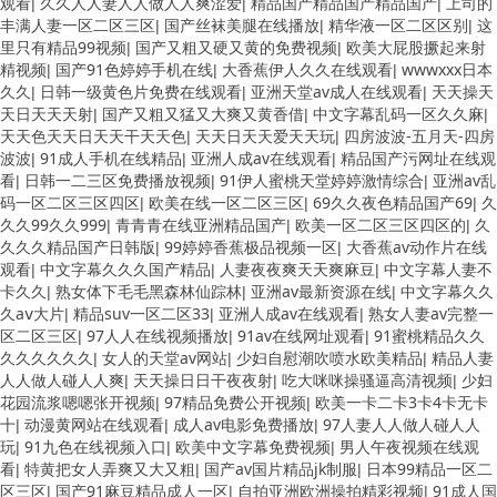
观看
久久人人妻人人做人人爽涩爱
精品国产精品国产精品国产
上司的
|
|
|
丰满人妻一区二区三区
国产丝袜美腿在线播放
精华液一区二区区别
这
|
|
|
里只有精品99视频
国产又粗又硬又黄的免费视频
欧美大屁股撅起来射
|
|
精视频
国产91色婷婷手机在线
大香蕉伊人久久在线观看
wwwxxx日本
|
|
|
久久
日韩一级黄色片免费在线观看
亚洲天堂av成人在线观看
天天操天
|
|
|
天日天天天射
国产又粗又猛又大爽又黄香借
中文字幕乱码一区久久麻
|
|
|
天天色天天日天天干天天色
天天日天天爱天天玩
四房波波-五月天-四房
|
|
波波
91成人手机在线精品
亚洲人成av在线观看
精品国产污网址在线观
|
|
|
看
日韩一二三区免费播放视频
91伊人蜜桃天堂婷婷激情综合
亚洲av乱
|
|
|
码一区二区三区四区
欧美在线一区二区三区
69久久夜色精品国产69
久
|
|
|
久久99久久999
青青青在线亚洲精品国产
欧美一区二区三区四区的
久
|
|
|
久久久精品国产日韩版
99婷婷香蕉极品视频一区
大香蕉av动作片在线
|
|
观看
中文字幕久久久国产精品
人妻夜夜爽天天爽麻豆
中文字幕人妻不
|
|
|
卡久久
熟女体下毛毛黑森林仙踪林
亚洲av最新资源在线
中文字幕久久
|
|
|
久aⅴ大片
精品suv一区二区33
亚洲人成av在线观看
熟女人妻av完整一
|
|
|
区二区三区
97人人在线视频播放
91av在线网址观看
91蜜桃精品久久
|
|
|
久久久久久久
女人的天堂av网站
少妇自慰潮吹喷水欧美精品
精品人妻
|
|
|
人人做人碰人人爽
天天操日日干夜夜射
吃大咪咪操骚逼高清视频
少妇
|
|
|
花园流浆嗯嗯张开视频
97精品免费公开视频
欧美一卡二卡3卡4卡无卡
|
|
十
动漫黄网站在线观看
成人av电影免费播放
97人妻人人做人碰人人
|
|
|
玩
91九色在线视频入口
欧美中文字幕免费视频
男人午夜视频在线观
|
|
|
看
特黄把女人弄爽又大又粗
国产av国片精品jk制服
日本99精品一区二
|
|
|
区三区
国产91麻豆精品成人一区
自拍亚洲欧洲操拍精彩视频
91成人国
|
|
|