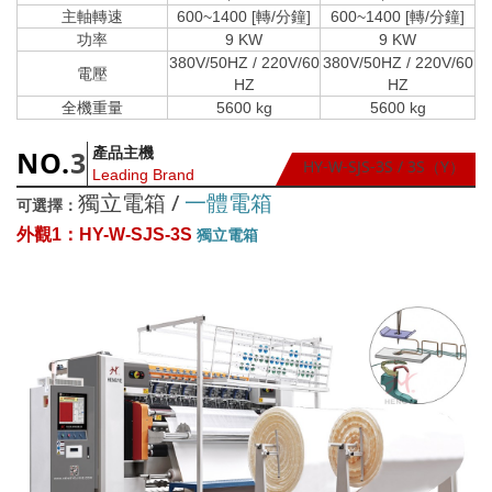
主軸轉速
600~1400 [轉/分鐘]
600~1400 [轉/分鐘]
功率
9 KW
9 KW
380V/50HZ / 220V/60
380V/50HZ / 220V/60
電壓
HZ
HZ
全機重量
5600 kg
5600 kg
產品主機
NO.
3
HY-W-SJS-3S / 3S（Y）
Leading Brand
獨立電箱
/
一體電箱
可選擇：
外觀1：HY-W-SJS-3S
獨立電箱